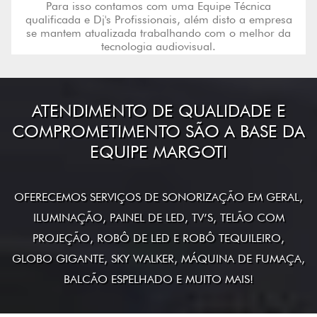
Para isso contamos com uma Equipe Técnica
qualificada e Dj's Profissionais, além disto a empresa
se mantem atualizada trabalhando com o melhor da
tecnologia audiovisual.
ATENDIMENTO DE QUALIDADE E
COMPROMETIMENTO SÃO A BASE DA
EQUIPE MARGOTI
OFERECEMOS SERVIÇOS DE SONORIZAÇÃO EM GERAL,
ILUMINAÇÃO, PAINEL DE LED, TV’S, TELÃO COM
PROJEÇÃO, ROBÔ DE LED E ROBÔ TEQUILEIRO,
GLOBO GIGANTE, SKY WALKER, MÁQUINA DE FUMAÇA,
BALCÃO ESPELHADO E MUITO MAIS!